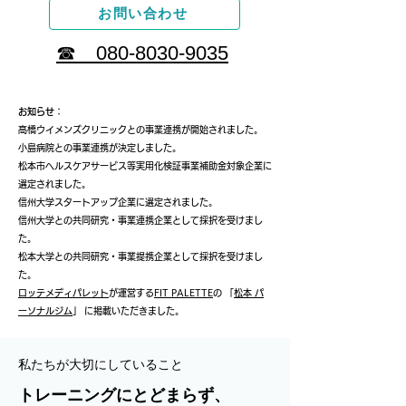
お問い合わせ
​☎ 080-8030-9035
お知らせ
：
高橋ウイメンズクリニックとの事業連携が開始されました。
​小島病院との事業連携が決定しました。
松本市ヘルスケアサービス等実用化検証事業補助金対象企業に
選定されました。
信州大学スタートアップ企業に選定されました。
信州大学との共同研究・事業連携企業として採択を受けまし
た。
松本大学との共同研究・事業提携企業として採択を受けまし
た。
ロッテメディパレット
が運営する
FIT PALETTE
の 「
松本 パ
ーソナルジム
」 に掲載いただきました。
私たちが大切にしていること
トレーニングにとどまらず、